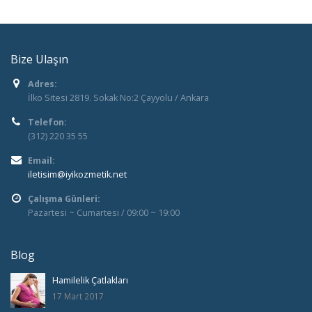
Bize Ulaşın
Adres:
İlko Sitesi 2819. Sokak No:2 Çayyolu / Ankara
Telefon:
(312) 220 35 55
Email:
iletisim@iyikozmetik.net
Çalışma Günleri:
Pazartesi ~ Cumartesi / 09:00 ~ 19:00
Blog
Hamilelik Çatlakları
17 Mart 2017