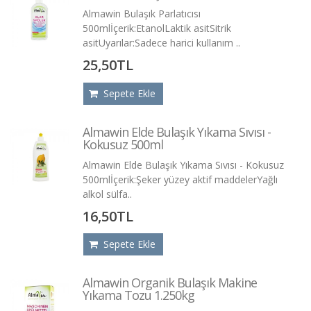
Almawin Bulaşık Parlatıcısı
500mlİçerik:EtanolLaktik asitSitrik
asitUyarılar:Sadece harici kullanım ..
25,50TL
Sepete Ekle
Almawin Elde Bulaşık Yıkama Sıvısı -
Kokusuz 500ml
Almawin Elde Bulaşık Yıkama Sıvısı - Kokusuz
500mlİçerik:Şeker yüzey aktif maddelerYağlı
alkol sülfa..
16,50TL
Sepete Ekle
Almawin Organik Bulaşık Makine
Yıkama Tozu 1.250kg