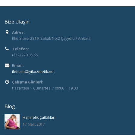
Bize Ulaşın
Adres:
İlko Sitesi 2819. Sokak No:2 Çayyolu / Ankara
Telefon:
(312) 220 35 55
Email:
iletisim@iyikozmetik.net
Çalışma Günleri:
Pazartesi ~ Cumartesi / 09:00 ~ 19:00
Blog
Hamilelik Çatlakları
17 Mart 2017