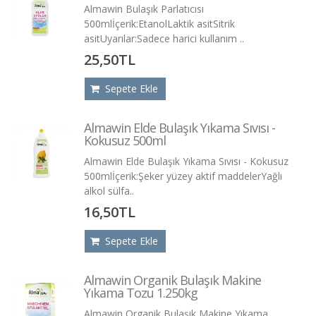
Almawin Bulaşık Parlatıcısı
500mlİçerik:EtanolLaktik asitSitrik
asitUyarılar:Sadece harici kullanım ..
25,50TL
Sepete Ekle
Almawin Elde Bulaşık Yıkama Sıvısı -
Kokusuz 500ml
Almawin Elde Bulaşık Yıkama Sıvısı - Kokusuz
500mlİçerik:Şeker yüzey aktif maddelerYağlı
alkol sülfa..
16,50TL
Sepete Ekle
Almawin Organik Bulaşık Makine
Yıkama Tozu 1.250kg
Almawin Organik Bulaşık Makine Yıkama