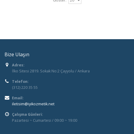
Bize Ulaşın
Adres:
İlko Sitesi 2819. Sokak No:2 Çayyolu / Ankara
Telefon:
(312) 220 35 55
Email:
iletisim@iyikozmetik.net
Çalışma Günleri:
Pazartesi ~ Cumartesi / 09:00 ~ 19:00