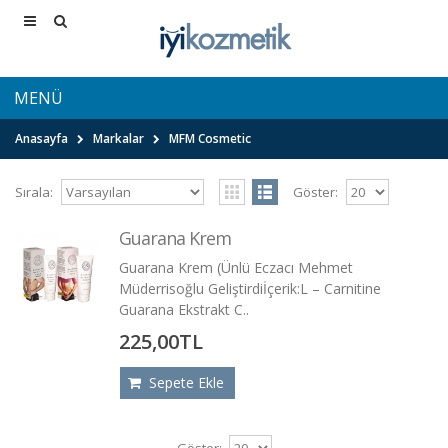
MENÜ
Anasayfa
Markalar
MFM Cosmetic
Sırala:
Göster:
Guarana Krem
Guarana Krem (Ünlü Eczacı Mehmet
Müderrisoğlu Geliştirdiİçerik:L – Carnitine
Guarana Ekstrakt C..
225,00TL
Sepete Ekle
Göster: